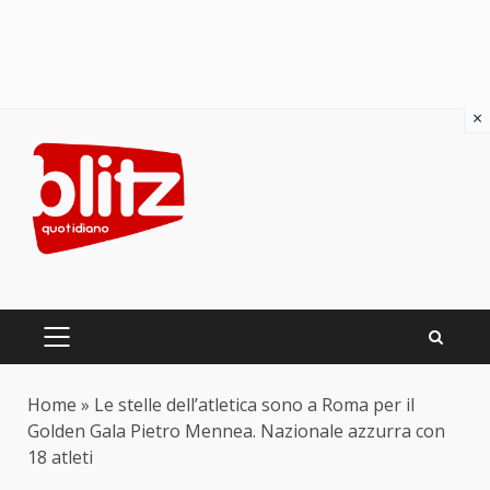
×
Skip
to
content
PRIMARY
MENU
Home
»
Le stelle dell’atletica sono a Roma per il
Golden Gala Pietro Mennea. Nazionale azzurra con
18 atleti