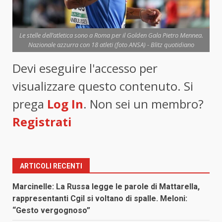
Le stelle dell’atletica sono a Roma per il Golden Gala Pietro Mennea.
Nazionale azzurra con 18 atleti (foto ANSA) - Blitz quotidiano
Devi eseguire l'accesso per
visualizzare questo contenuto. Si
prega
Log In
. Non sei un membro?
Registrati
ARTICOLI RECENTI
Marcinelle: La Russa legge le parole di Mattarella,
rappresentanti Cgil si voltano di spalle. Meloni:
“Gesto vergognoso”