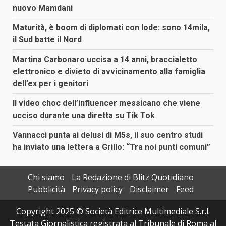
nuovo Mamdani
Maturità, è boom di diplomati con lode: sono 14mila,
il Sud batte il Nord
Martina Carbonaro uccisa a 14 anni, braccialetto
elettronico e divieto di avvicinamento alla famiglia
dell’ex per i genitori
Il video choc dell’influencer messicano che viene
ucciso durante una diretta su Tik Tok
Vannacci punta ai delusi di M5s, il suo centro studi
ha inviato una lettera a Grillo: “Tra noi punti comuni”
Chi siamo
La Redazione di Blitz Quotidiano
Pubblicità
Privacy policy
Disclaimer
Feed
Copyright 2025 © Società Editrice Multimediale S.r.l.
Testata Giornalistica registrata al Tribunale di Roma al