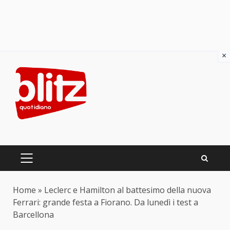
×
Skip
to
content
PRIMARY
MENU
Home
»
Leclerc e Hamilton al battesimo della nuova
Ferrari: grande festa a Fiorano. Da lunedì i test a
Barcellona