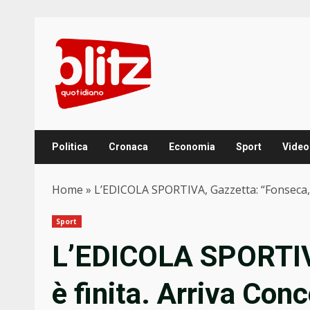
Skip
to
content
Politica
Cronaca
Economia
Sport
Video
Home
»
L’EDICOLA SPORTIVA, Gazzetta: “Fonseca, è 
Sport
L’EDICOLA SPORTIVA
è finita. Arriva Conc