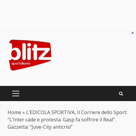
×
Skip
to
content
PRIMARY
MENU
Home
»
L’EDICOLA SPORTIVA, Il Corriere dello Sport:
“L’Inter cade e protesta. Gasp fa soffrire il Real”.
Gazzetta: “Juve-City anticrisi”