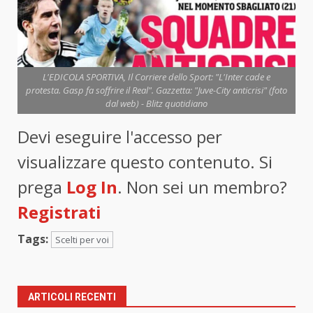
L'EDICOLA SPORTIVA, Il Corriere dello Sport: "L'Inter cade e
protesta. Gasp fa soffrire il Real". Gazzetta: "Juve-City anticrisi" (foto
dal web) - Blitz quotidiano
Devi eseguire l'accesso per
visualizzare questo contenuto. Si
prega
Log In
. Non sei un membro?
Registrati
Tags:
Scelti per voi
ARTICOLI RECENTI