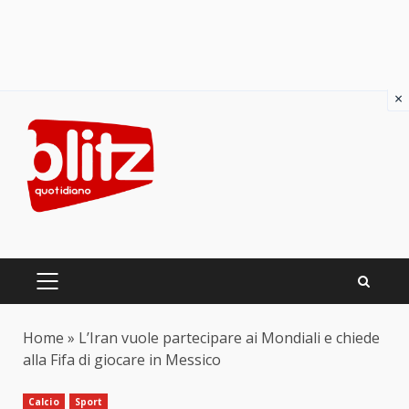
×
Skip
to
content
PRIMARY
MENU
Home
»
L’Iran vuole partecipare ai Mondiali e chiede
alla Fifa di giocare in Messico
Calcio
Sport