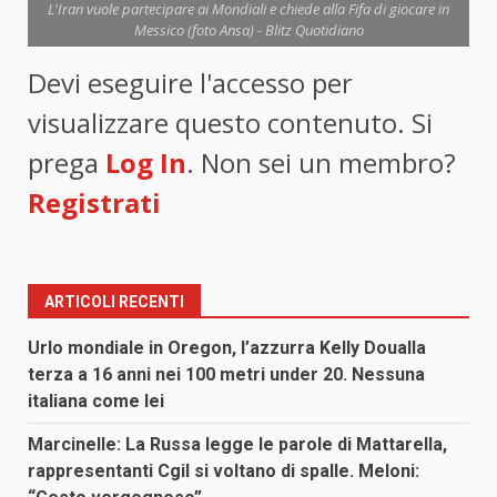
L'Iran vuole partecipare ai Mondiali e chiede alla Fifa di giocare in
Messico (foto Ansa) - Blitz Quotidiano
Devi eseguire l'accesso per
visualizzare questo contenuto. Si
prega
Log In
. Non sei un membro?
Registrati
ARTICOLI RECENTI
Urlo mondiale in Oregon, l’azzurra Kelly Doualla
terza a 16 anni nei 100 metri under 20. Nessuna
italiana come lei
Marcinelle: La Russa legge le parole di Mattarella,
rappresentanti Cgil si voltano di spalle. Meloni: