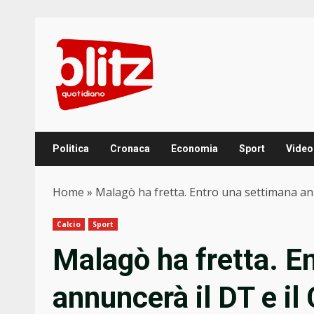
Skip
to
content
Politica
Cronaca
Economia
Sport
Video
Home
»
Malagò ha fretta. Entro una settimana ann
Calcio
Sport
Malagò ha fretta. E
annuncerà il DT e il