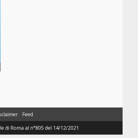
sclaimer
Feed
ale di Roma al n°805 del 14/12/2021