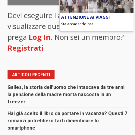
(foto Ansa)
Devi eseguire l'accesso per
ATTENZIONE AI VIAGGI
visualizzare questo contenuto. Si
Sta accadendo ora
prega
Log In
. Non sei un membro?
Registrati
ARTICOLI RECENTI
Galles, la storia dell’uomo che intascava da tre anni
la pensione della madre morta nascosta in un
freezer
Hai già scelto il libro da portare in vacanza? Questi 7
romanzi potrebbero farti dimenticare lo
smartphone