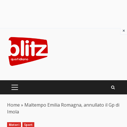
×
Skip
to
content
PRIMARY
MENU
Home
»
Maltempo Emilia Romagna, annullato il Gp di
Imola
Motori
Sport