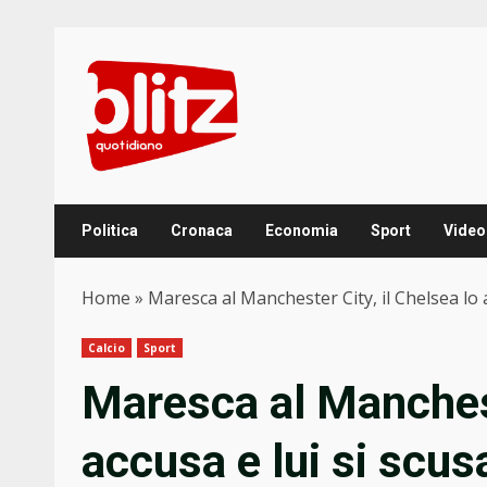
Skip
to
content
Politica
Cronaca
Economia
Sport
Video
Home
»
Maresca al Manchester City, il Chelsea lo 
Calcio
Sport
Maresca al Manchest
accusa e lui si scus