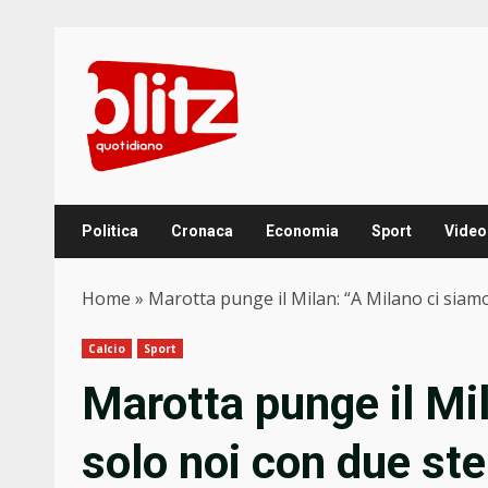
Skip
to
content
Politica
Cronaca
Economia
Sport
Video
Home
»
Marotta punge il Milan: “A Milano ci siamo
Calcio
Sport
Marotta punge il Mi
solo noi con due ste