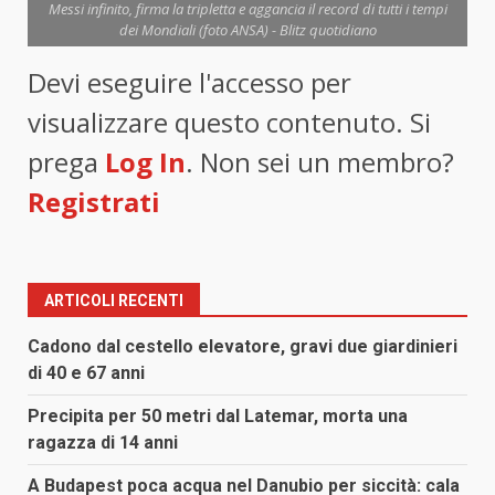
Messi infinito, firma la tripletta e aggancia il record di tutti i tempi
dei Mondiali (foto ANSA) - Blitz quotidiano
Devi eseguire l'accesso per
visualizzare questo contenuto. Si
prega
Log In
. Non sei un membro?
Registrati
ARTICOLI RECENTI
Cadono dal cestello elevatore, gravi due giardinieri
di 40 e 67 anni
Precipita per 50 metri dal Latemar, morta una
ragazza di 14 anni
A Budapest poca acqua nel Danubio per siccità: cala