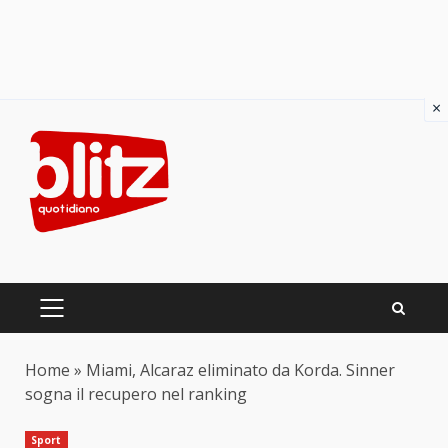
×
Skip
to
content
PRIMARY
MENU
Home
»
Miami, Alcaraz eliminato da Korda. Sinner
sogna il recupero nel ranking
Sport