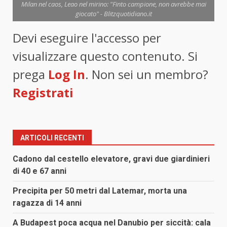
Milan nel caos, Leao nel mirino: "Finto campione, non avrebbe mai
giocato" - Blitzquotidiano.it
Devi eseguire l'accesso per
visualizzare questo contenuto. Si
prega
Log In
. Non sei un membro?
Registrati
ARTICOLI RECENTI
Cadono dal cestello elevatore, gravi due giardinieri
di 40 e 67 anni
Precipita per 50 metri dal Latemar, morta una
ragazza di 14 anni
A Budapest poca acqua nel Danubio per siccità: cala