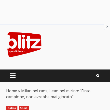
×
Skip
to
content
PRIMARY
MENU
Home
»
Milan nel caos, Leao nel mirino: “Finto
campione, non avrebbe mai giocato”
Calcio
Sport