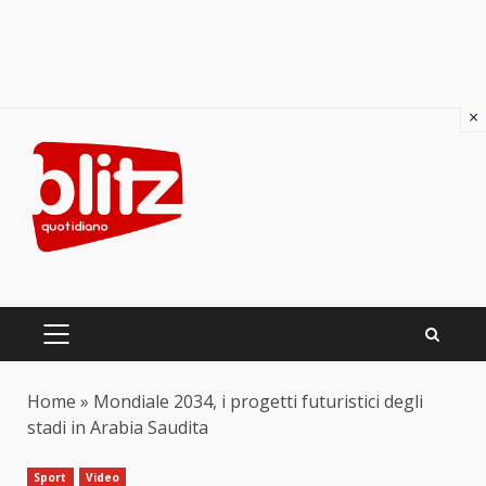
×
Skip
to
content
PRIMARY
MENU
Home
»
Mondiale 2034, i progetti futuristici degli
stadi in Arabia Saudita
Sport
Video