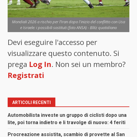
Mondiali 2026 a rischio per l’Iran dopo l'inizio del conflitto con Usa
e Israele: i possibili sostituti (foto ANSA) - Blitz quotidiano
Devi eseguire l'accesso per
visualizzare questo contenuto. Si
prega
Log In
. Non sei un membro?
Registrati
ARTICOLI RECENTI
Automobilista investe un gruppo di ciclisti dopo una
lite, poi torna indietro e li travolge di nuovo: 4 feriti
Procreazione assistita, scambio di provette al San