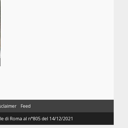
sclaimer
Feed
ale di Roma al n°805 del 14/12/2021