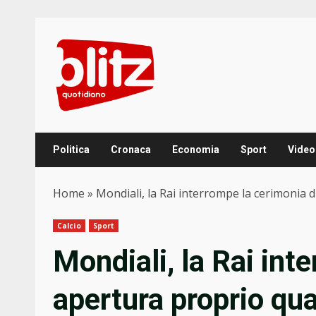
Skip
to
content
Politica
Cronaca
Economia
Sport
Video
Home
»
Mondiali, la Rai interrompe la cerimonia 
Calcio
Sport
Mondiali, la Rai int
apertura proprio qu