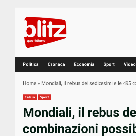
Skip
to
content
Politica
Cronaca
Economia
Sport
Video
Home
»
Mondiali, il rebus dei sedicesimi e le 495 
Calcio
Sport
Mondiali, il rebus d
combinazioni possib