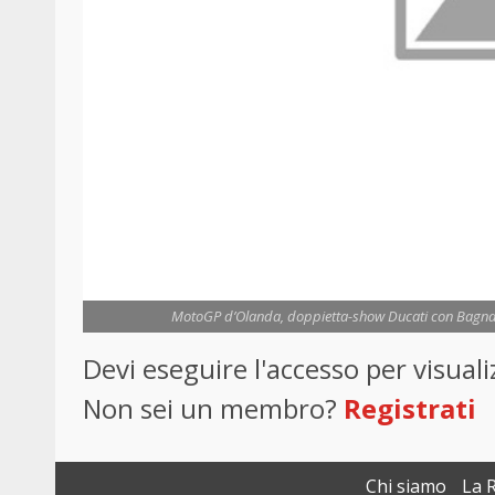
MotoGP d’Olanda, doppietta-show Ducati con Bagnai
Devi eseguire l'accesso per visua
Non sei un membro?
Registrati
Chi siamo
La 