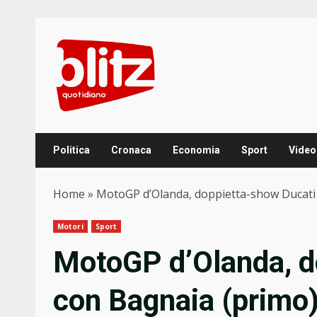
Skip
to
content
Politica
Cronaca
Economia
Sport
Video
Home
»
MotoGP d’Olanda, doppietta-show Ducati 
Motori
Sport
MotoGP d’Olanda, d
con Bagnaia (primo)