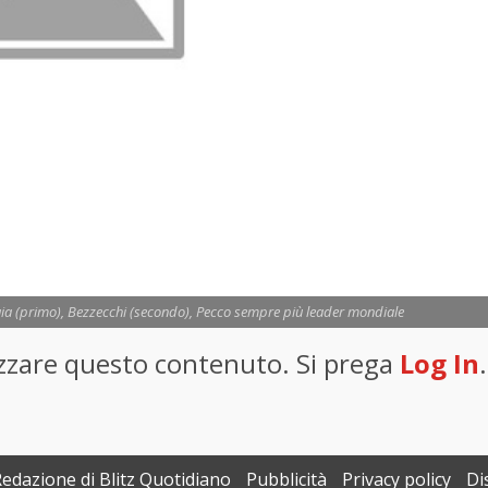
a (primo), Bezzecchi (secondo), Pecco sempre più leader mondiale
lizzare questo contenuto. Si prega
Log In
.
Redazione di Blitz Quotidiano
Pubblicità
Privacy policy
Di