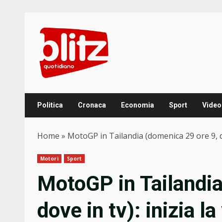
Skip
to
content
Politica
Cronaca
Economia
Sport
Video
Home
»
MotoGP in Tailandia (domenica 29 ore 9, dove
Motori
Sport
MotoGP in Tailandia
dove in tv): inizia la