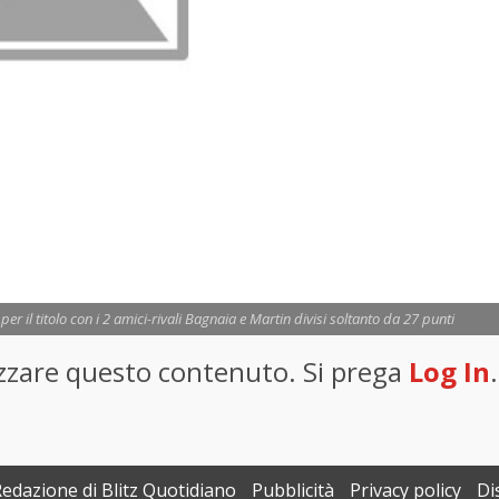
er il titolo con i 2 amici-rivali Bagnaia e Martin divisi soltanto da 27 punti
lizzare questo contenuto. Si prega
Log In
.
Redazione di Blitz Quotidiano
Pubblicità
Privacy policy
Di