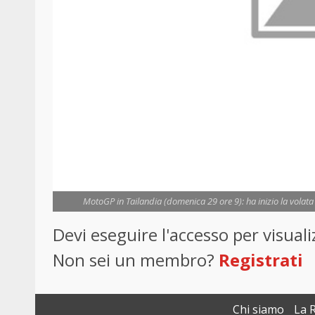
MotoGP in Tailandia (domenica 29 ore 9): ha inizio la volata p
Devi eseguire l'accesso per visua
Non sei un membro?
Registrati
Chi siamo
La 