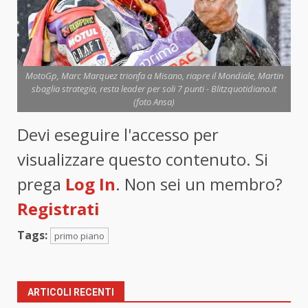
MotoGp, Marc Marquez trionfa a Misano, riapre il Mondiale, Martin
sbaglia strategia, resta leader per soli 7 punti - Blitzquotidiano.it
(foto Ansa)
Devi eseguire l'accesso per
visualizzare questo contenuto. Si
prega
Log In
. Non sei un membro?
Registrati
Tags:
primo piano
ARTICOLI RECENTI