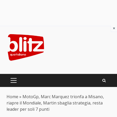
×
Skip
to
content
PRIMARY
MENU
Home
»
MotoGp, Marc Marquez trionfa a Misano,
riapre il Mondiale, Martin sbaglia strategia, resta
leader per soli 7 punti