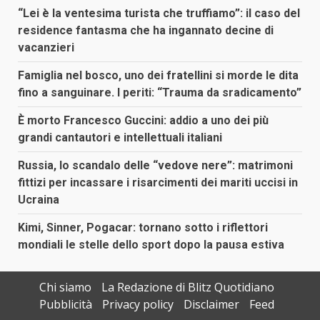
“Lei è la ventesima turista che truffiamo”: il caso del
residence fantasma che ha ingannato decine di
vacanzieri
Famiglia nel bosco, uno dei fratellini si morde le dita
fino a sanguinare. I periti: “Trauma da sradicamento”
È morto Francesco Guccini: addio a uno dei più
grandi cantautori e intellettuali italiani
Russia, lo scandalo delle “vedove nere”: matrimoni
fittizi per incassare i risarcimenti dei mariti uccisi in
Ucraina
Kimi, Sinner, Pogacar: tornano sotto i riflettori
mondiali le stelle dello sport dopo la pausa estiva
Chi siamo
La Redazione di Blitz Quotidiano
Pubblicità
Privacy policy
Disclaimer
Feed