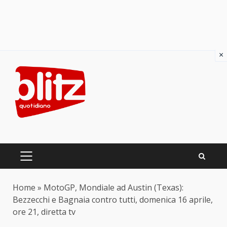
×
Skip
to
content
PRIMARY
MENU
Home
»
MotoGP, Mondiale ad Austin (Texas):
Bezzecchi e Bagnaia contro tutti, domenica 16 aprile,
ore 21, diretta tv