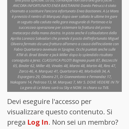
ANCORA INFORTUNATO ENEA BASTIANINI Danilo Petrucci è stato
chiamato a sostituire l’ancora infortunato Enea Bastianini. A Le Mans
è previsto il rientro dì Marquez dopo aver saltato le ultime tre gare
in seguito alla caduta nella gara inaugurale di Portimao e la
successiva operazione per sistemare la frattura del primo
metacarpo della mano destra. In pista anche il collaudatore della
Aprilia Lorenzo Salvadori che prende il posto dell’infortunato Miguel
Oliveira fermato da una frattura all’omero a causa dell’incidente con
Fabio Quartararo avvenuto in Spagna. Occhi puntati anche sulle
KTM di. Brad Binder e Jack Miller dopo lo splendido risultato
conseguito a Jerez. CLASSIFICA PILOTI Bagnaia punti 87, Bezzecchi
65, Binder 62, Miller 49, Vinales 48, Marini 48, Martin 48, Rins 47,
Zarco 46, A. Marquez 41, Quartararo 40, Morbidelli 34, A.
Espargaro 29, Oliveira 21, Di Giannantonio e Fernandez 17,
Nakagami 14, Pedrosa 13, M. Marquez 7, Mir 5. DOVE VEDERE IN TV
La gara di Le Mans sarà su Sky e NOW. In chiaro su TV8.
Devi eseguire l'accesso per
visualizzare questo contenuto. Si
prega
Log In
. Non sei un membro?