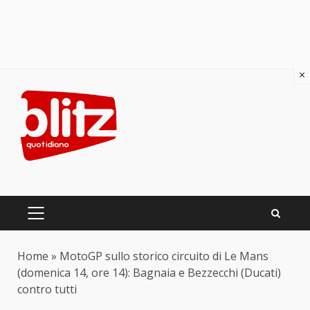
×
Skip
to
content
PRIMARY
MENU
Home
»
MotoGP sullo storico circuito di Le Mans
(domenica 14, ore 14): Bagnaia e Bezzecchi (Ducati)
contro tutti