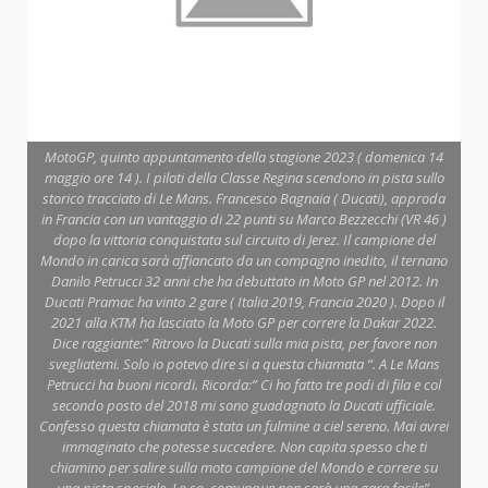
MotoGP, quinto appuntamento della stagione 2023 ( domenica 14
maggio ore 14 ). I piloti della Classe Regina scendono in pista sullo
storico tracciato di Le Mans. Francesco Bagnaia ( Ducati), approda
in Francia con un vantaggio di 22 punti su Marco Bezzecchi (VR 46 )
dopo la vittoria conquistata sul circuito di Jerez. Il campione del
Mondo in carica sarà affiancato da un compagno inedito, il ternano
Danilo Petrucci 32 anni che ha debuttato in Moto GP nel 2012. In
Ducati Pramac ha vinto 2 gare ( Italia 2019, Francia 2020 ). Dopo il
2021 alla KTM ha lasciato la Moto GP per correre la Dakar 2022.
Dice raggiante:” Ritrovo la Ducati sulla mia pista, per favore non
svegliatemi. Solo io potevo dire si a questa chiamata “. A Le Mans
Petrucci ha buoni ricordi. Ricorda:” Ci ho fatto tre podi di fila e col
secondo posto del 2018 mi sono guadagnato la Ducati ufficiale.
Confesso questa chiamata è stata un fulmine a ciel sereno. Mai avrei
immaginato che potesse succedere. Non capita spesso che ti
chiamino per salire sulla moto campione del Mondo e correre su
una pista speciale. Lo so, comunque non sarà una gara facile”.