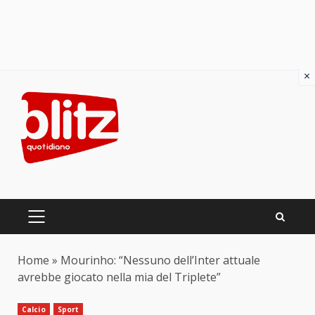
×
Skip
to
content
PRIMARY
MENU
Home
»
Mourinho: “Nessuno dell’Inter attuale
avrebbe giocato nella mia del Triplete”
Calcio
Sport