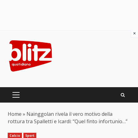
×
Skip
to
content
PRIMARY
MENU
Home
»
Nainggolan rivela il vero motivo della
rottura tra Spalletti e Icardi: “Quel finto infortunio…”
Calcio
Sport