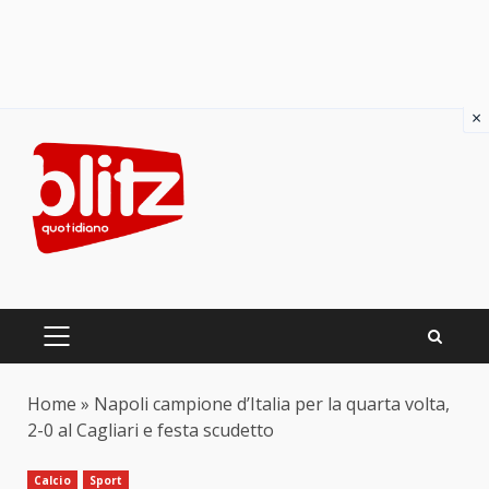
×
Skip
to
content
PRIMARY
MENU
Home
»
Napoli campione d’Italia per la quarta volta,
2-0 al Cagliari e festa scudetto
Calcio
Sport