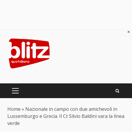
×
Skip
to
content
PRIMARY
MENU
Home
»
Nazionale in campo con due amichevoli in
Lussemburgo e Grecia. Il Ct Silvio Baldini vara la linea
verde