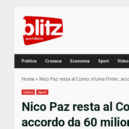
Skip
to
content
Politica
Cronaca
Economia
Sport
Video
Home
»
Nico Paz resta al Como: sfuma l’Inter, acc
Calcio
Sport
Nico Paz resta al Co
accordo da 60 milion