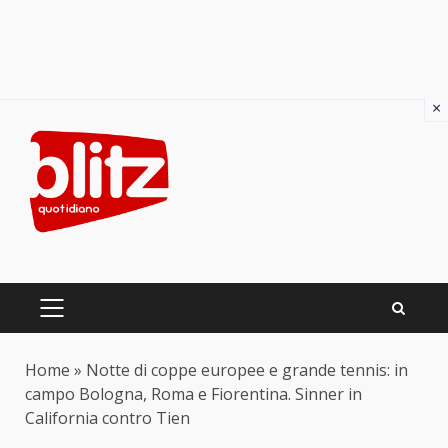
×
Skip
to
content
PRIMARY
MENU
Home
»
Notte di coppe europee e grande tennis: in
campo Bologna, Roma e Fiorentina. Sinner in
California contro Tien