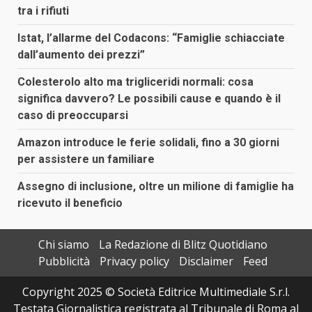
tra i rifiuti
Istat, l’allarme del Codacons: “Famiglie schiacciate
dall’aumento dei prezzi”
Colesterolo alto ma trigliceridi normali: cosa
significa davvero? Le possibili cause e quando è il
caso di preoccuparsi
Amazon introduce le ferie solidali, fino a 30 giorni
per assistere un familiare
Assegno di inclusione, oltre un milione di famiglie ha
ricevuto il beneficio
Chi siamo
La Redazione di Blitz Quotidiano
Pubblicità
Privacy policy
Disclaimer
Feed
Copyright 2025 © Società Editrice Multimediale S.r.l.
Testata Giornalistica registrata al Tribunale di Roma al