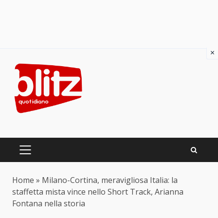
×
Skip
to
content
PRIMARY
MENU
Home
»
Milano-Cortina, meravigliosa Italia: la
staffetta mista vince nello Short Track, Arianna
Fontana nella storia