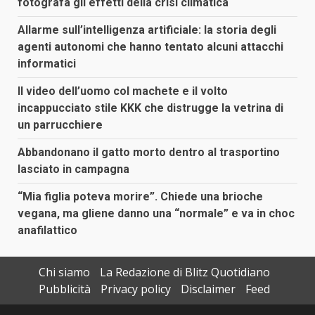
fotografa gli effetti della crisi climatica
Allarme sull’intelligenza artificiale: la storia degli
agenti autonomi che hanno tentato alcuni attacchi
informatici
Il video dell’uomo col machete e il volto
incappucciato stile KKK che distrugge la vetrina di
un parrucchiere
Abbandonano il gatto morto dentro al trasportino
lasciato in campagna
“Mia figlia poteva morire”. Chiede una brioche
vegana, ma gliene danno una “normale” e va in choc
anafilattico
Chi siamo
La Redazione di Blitz Quotidiano
Pubblicità
Privacy policy
Disclaimer
Feed