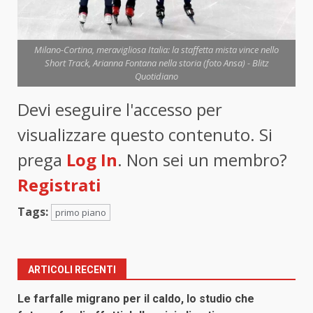
Milano-Cortina, meravigliosa Italia: la staffetta mista vince nello
Short Track, Arianna Fontana nella storia (foto Ansa) - Blitz
Quotidiano
Devi eseguire l'accesso per
visualizzare questo contenuto. Si
prega
Log In
. Non sei un membro?
Registrati
Tags:
primo piano
ARTICOLI RECENTI
Le farfalle migrano per il caldo, lo studio che