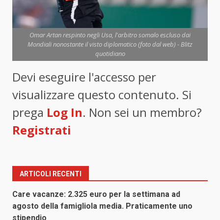
Omar Artan respinto negli Usa, l'arbitro somalo escluso dai
Mondiali nonostante il visto diplomatico (foto dal web) - Blitz
quotidiano
Devi eseguire l'accesso per
visualizzare questo contenuto. Si
prega
Log In
. Non sei un membro?
Registrati
ARTICOLI RECENTI
Care vacanze: 2.325 euro per la settimana ad
agosto della famigliola media. Praticamente uno
stipendio