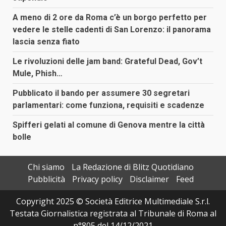
A meno di 2 ore da Roma c’è un borgo perfetto per
vedere le stelle cadenti di San Lorenzo: il panorama
lascia senza fiato
Le rivoluzioni delle jam band: Grateful Dead, Gov’t
Mule, Phish…
Pubblicato il bando per assumere 30 segretari
parlamentari: come funziona, requisiti e scadenze
Spifferi gelati al comune di Genova mentre la città
bolle
Chi siamo
La Redazione di Blitz Quotidiano
Pubblicità
Privacy policy
Disclaimer
Feed
Copyright 2025 © Società Editrice Multimediale S.r.l.
Testata Giornalistica registrata al Tribunale di Roma al
n°805 del 14/12/2021