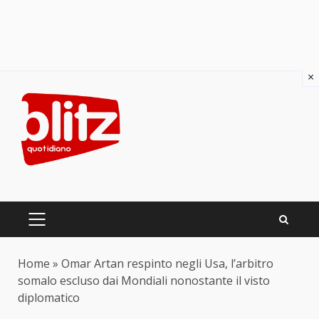
×
Skip
to
content
PRIMARY
MENU
Home
»
Omar Artan respinto negli Usa, l’arbitro
somalo escluso dai Mondiali nonostante il visto
diplomatico