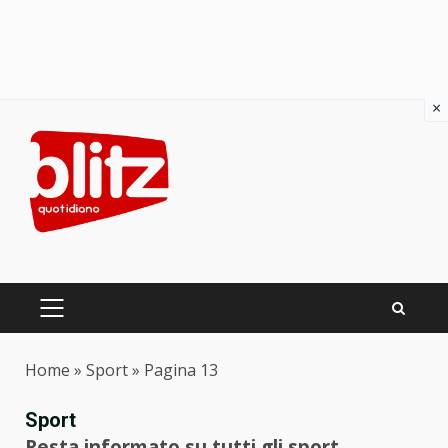
×
Skip
to
content
PRIMARY
MENU
Home
»
Sport
»
Pagina 13
Sport
Resta informato su tutti gli sport