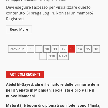
Devi eseguire l'accesso per visualizzare questo
contenuto. Si prega Log In. Non sei un membro?
Registrati
Read More
Paginazione
Previous
1
…
10
11
12
13
14
15
16
…
378
Next
degli
articoli
ARTICOLI RECENTI
Abdul El-Sayed, chi è il vincitore delle primarie dem
per il Senato in Michigan: socialista e pro Pal è il
nuovo Mamdani
Maturità, è boom di diplomati con lode: sono 14mila,