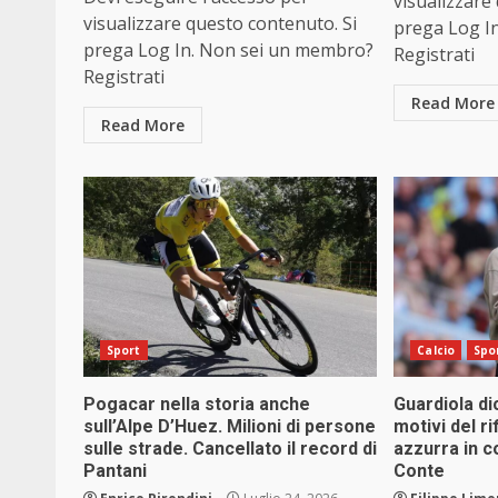
visualizzare
visualizzare questo contenuto. Si
prega Log I
prega Log In. Non sei un membro?
Registrati
Registrati
Read More
Read More
Sport
Calcio
Spo
Pogacar nella storia anche
Guardiola dic
sull’Alpe D’Huez. Milioni di persone
motivi del ri
sulle strade. Cancellato il record di
azzurra in c
Pantani
Conte