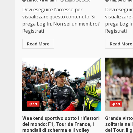
Enrico Pirondini
Luglio 24, 2026
Filippo Limo
Devi eseguire l'accesso per
Devi eseguir
visualizzare questo contenuto. Si
visualizzare
prega Log In. Non sei un membro?
prega Log I
Registrati
Registrati
Read More
Read More
Sport
Sport
Weekend sportivo sotto i riflettori
Grande vitto
del mondo: F1, Tour de France, i
solitaria nel
mondiali di scherma e il volley
del Tour. Il 