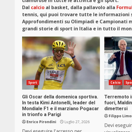
clamorose in tutte le attività e gli sport.
Dal
calcio
al basket, dalla pallavolo alla
Formul
tennis, qui puoi trovare tutte le informazioni 
Approfondimenti su Olimpiadi e Campionati mon
grandi storie di sport in Italia e in tutto il mo
Sport
Calcio
Spo
Gli Oscar della domenica sportiva.
Terremoto in
In testa Kimi Antonelli, leader del
fuori, Maldi
Mondiale F1 e il marziano Pogacar
dimettersi
in trionfo a Parigi
Filippo Limo
Enrico Pirondini
Luglio 27, 2026
Devi eseguir
Devi eseguire l'accesso per