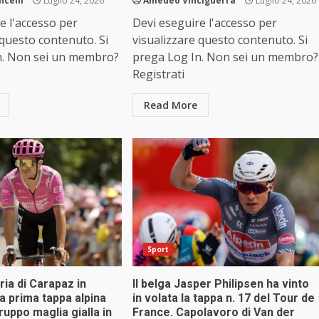
ncelli
Luglio 24, 2026
Amedeo Vinciguerra
Luglio 24, 2026
e l'accesso per
Devi eseguire l'accesso per
 questo contenuto. Si
visualizzare questo contenuto. Si
n. Non sei un membro?
prega Log In. Non sei un membro?
Registrati
Read More
Sport
ria di Carapaz in
Il belga Jasper Philipsen ha vinto
la prima tappa alpina
in volata la tappa n. 17 del Tour de
gruppo maglia gialla in
France. Capolavoro di Van der