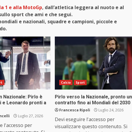
a 1 e alla MotoGp
, dall’atletica leggera al nuoto e al
sullo sport che ami e che segui.
diali e nazionali, squadre e campioni, piccole e
ndo.
rt
Calcio
Sport
 Nazionale: Pirlo è
Pirlo verso la Nazionale, pronto un
ni e Leonardo pronti a
contratto fino ai Mondiali del 2030
Francesca Ripoli
Luglio 24, 2026
ncelli
Luglio 27, 2026
Devi eseguire l'accesso per
e l'accesso per
visualizzare questo contenuto. Si