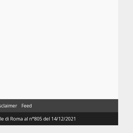
sclaimer
Feed
ale di Roma al n°805 del 14/12/2021