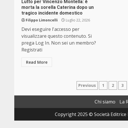
Lutto per Vincenzo Montella: è
morta la sorella Caterina dopo un
tragico incidente domestico
Filippo Limoncelli
Luglio 22, 2026
Devi eseguire l'accesso per
visualizzare questo contenuto. Si
prega Log In. Non sei un membro?
Registrati
Read More
Paginazione
Previous
1
2
3
degli
Chi siamo
La 
articoli
Copyright 2025 © Società Editrice 