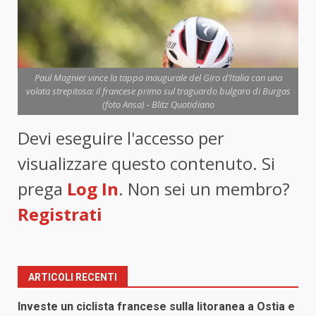
Paul Magnier vince la tappa inaugurale del Giro d’Italia con una
volata strepitosa: il francese primo sul traguardo bulgaro di Burgas
(foto Ansa) - Blitz Quotidiano
Devi eseguire l'accesso per
visualizzare questo contenuto. Si
prega
Log In
. Non sei un membro?
Registrati
ARTICOLI RECENTI
Investe un ciclista francese sulla litoranea a Ostia e