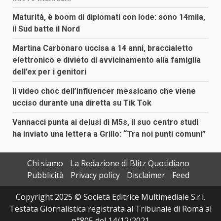
Maturità, è boom di diplomati con lode: sono 14mila,
il Sud batte il Nord
Martina Carbonaro uccisa a 14 anni, braccialetto
elettronico e divieto di avvicinamento alla famiglia
dell’ex per i genitori
Il video choc dell’influencer messicano che viene
ucciso durante una diretta su Tik Tok
Vannacci punta ai delusi di M5s, il suo centro studi
ha inviato una lettera a Grillo: “Tra noi punti comuni”
Chi siamo
La Redazione di Blitz Quotidiano
Pubblicità
Privacy policy
Disclaimer
Feed
Copyright 2025 © Società Editrice Multimediale S.r.l.
Testata Giornalistica registrata al Tribunale di Roma al
n°805 del 14/12/2021