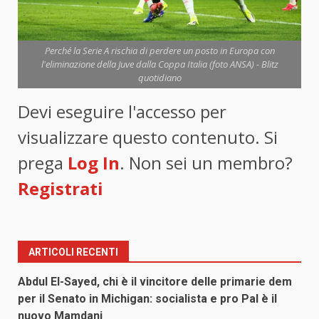
Perché la Serie A rischia di perdere un posto in Europa con
l'eliminazione della Juve dalla Coppa Italia (foto ANSA) - Blitz
quotidiano
Devi eseguire l'accesso per
visualizzare questo contenuto. Si
prega
Log In
. Non sei un membro?
Registrati
ARTICOLI RECENTI
Abdul El-Sayed, chi è il vincitore delle primarie dem
per il Senato in Michigan: socialista e pro Pal è il
nuovo Mamdani