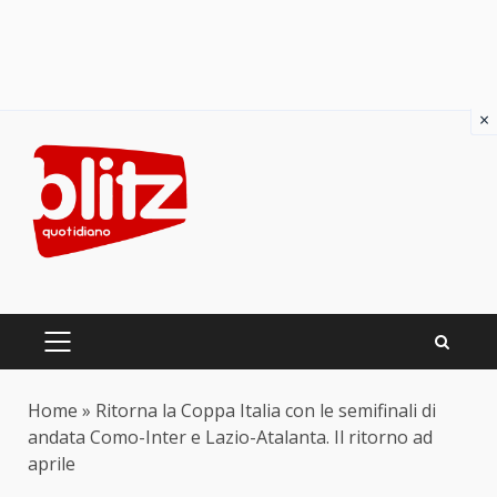
×
Skip
to
content
PRIMARY
MENU
Home
»
Ritorna la Coppa Italia con le semifinali di
andata Como-Inter e Lazio-Atalanta. Il ritorno ad
aprile