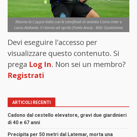
Ritorna la Coppa Italia con le semifinali di andata Como-Inter e
Lazio-Atalanta. Il ritorno ad aprile (Fonte Ansa) - Blitz Quotidiano
Devi eseguire l'accesso per
visualizzare questo contenuto. Si
prega
Log In
. Non sei un membro?
Registrati
ARTICOLI RECENTI
Cadono dal cestello elevatore, gravi due giardinieri
di 40 e 67 anni
Precipita per 50 metri dal Latemar, morta una