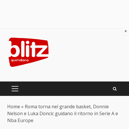
×
Skip
to
content
PRIMARY
MENU
Home
»
Roma torna nel grande basket, Donnie
Nelson e Luka Doncic guidano il ritorno in Serie A e
Nba Europe