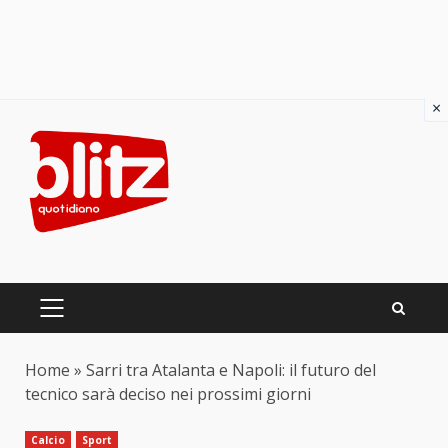
×
Skip
to
content
PRIMARY
MENU
Home
»
Sarri tra Atalanta e Napoli: il futuro del
tecnico sarà deciso nei prossimi giorni
Calcio
Sport