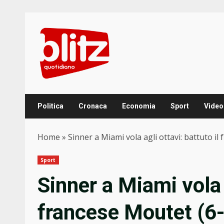
Skip
to
content
Politica
Cronaca
Economia
Sport
Video
Home
»
Sinner a Miami vola agli ottavi: battuto i
Sport
Sinner a Miami vola a
francese Moutet (6-