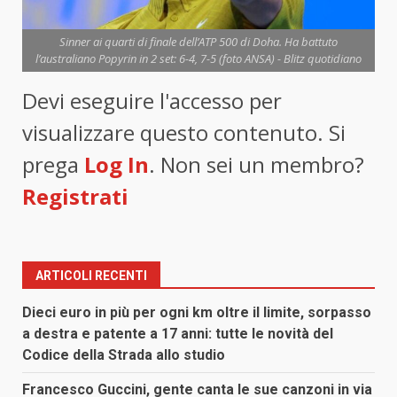
Sinner ai quarti di finale dell’ATP 500 di Doha. Ha battuto
l’australiano Popyrin in 2 set: 6-4, 7-5 (foto ANSA) - Blitz quotidiano
Devi eseguire l'accesso per
visualizzare questo contenuto. Si
prega
Log In
. Non sei un membro?
Registrati
ARTICOLI RECENTI
Dieci euro in più per ogni km oltre il limite, sorpasso
a destra e patente a 17 anni: tutte le novità del
Codice della Strada allo studio
Francesco Guccini, gente canta le sue canzoni in via