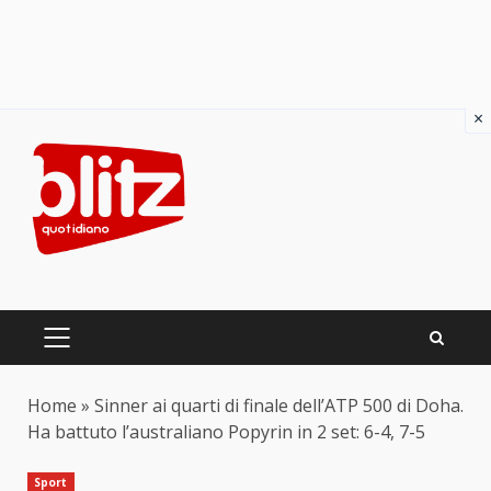
×
Skip
to
content
PRIMARY
MENU
Home
»
Sinner ai quarti di finale dell’ATP 500 di Doha.
Ha battuto l’australiano Popyrin in 2 set: 6-4, 7-5
Sport