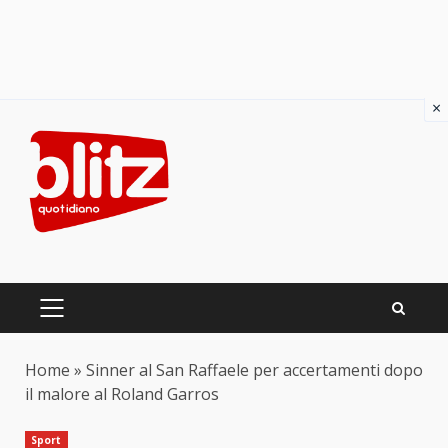
×
Skip
to
content
PRIMARY
MENU
Home
»
Sinner al San Raffaele per accertamenti dopo
il malore al Roland Garros
Sport