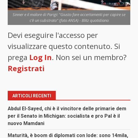
Sinner e il malore di Parigi: "Giusto fare accertamenti per capire se
c’è un substrato" (foto ANSA) - Blitz quotidiano
Devi eseguire l'accesso per
visualizzare questo contenuto. Si
prega
Log In
. Non sei un membro?
Registrati
ARTICOLI RECENTI
Abdul El-Sayed, chi è il vincitore delle primarie dem
per il Senato in Michigan: socialista e pro Pal è il
nuovo Mamdani
Maturità, è boom di diplomati con lode: sono 14mila,