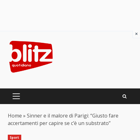
×
Skip
to
content
PRIMARY
MENU
Home
»
Sinner e il malore di Parigi: “Giusto fare
accertamenti per capire se c’è un substrato”
Sport