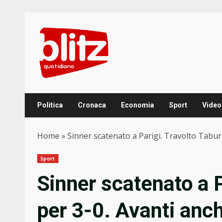
Skip
to
content
Politica
Cronaca
Economia
Sport
Video
Home
»
Sinner scatenato a Parigi. Travolto Tabur
Sport
Sinner scatenato a P
per 3-0. Avanti anch