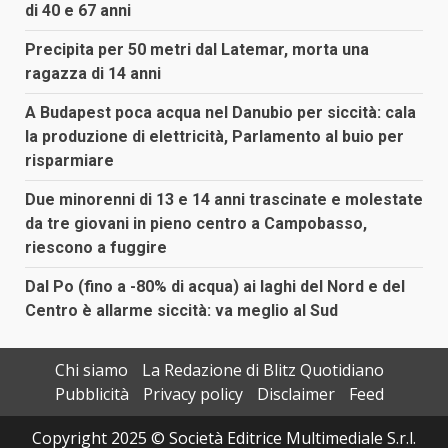
di 40 e 67 anni
Precipita per 50 metri dal Latemar, morta una
ragazza di 14 anni
A Budapest poca acqua nel Danubio per siccità: cala
la produzione di elettricità, Parlamento al buio per
risparmiare
Due minorenni di 13 e 14 anni trascinate e molestate
da tre giovani in pieno centro a Campobasso,
riescono a fuggire
Dal Po (fino a -80% di acqua) ai laghi del Nord e del
Centro è allarme siccità: va meglio al Sud
Chi siamo
La Redazione di Blitz Quotidiano
Pubblicità
Privacy policy
Disclaimer
Feed
Copyright 2025 © Società Editrice Multimediale S.r.l.