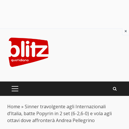
×
Skip
to
content
PRIMARY
MENU
Home
»
Sinner travolgente agli Internazionali
d’Italia, batte Popyrin in 2 set (6-2,6-0) e vola agli
ottavi dove affronterà Andrea Pellegrino