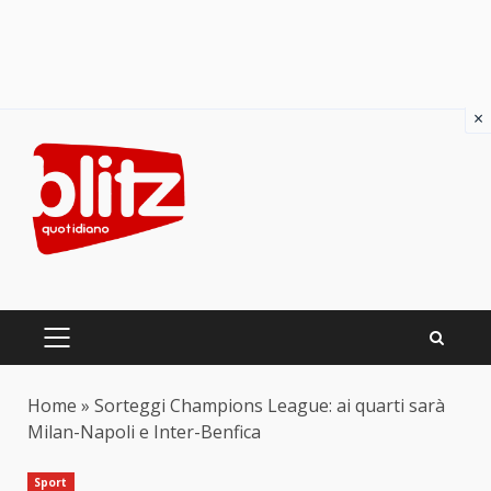
×
Skip
to
content
PRIMARY
MENU
Home
»
Sorteggi Champions League: ai quarti sarà
Milan-Napoli e Inter-Benfica
Sport