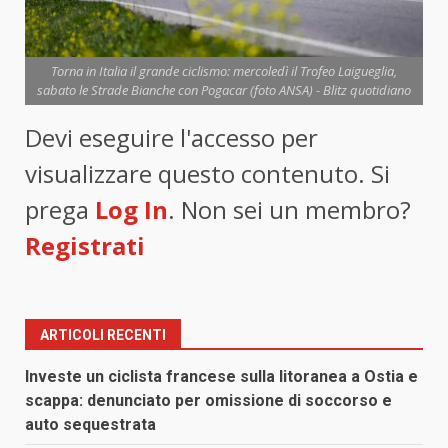
Torna in Italia il grande ciclismo: mercoledì il Trofeo Laigueglia,
sabato le Strade Bianche con Pogacar (foto ANSA) - Blitz quotidiano
Devi eseguire l'accesso per
visualizzare questo contenuto. Si
prega
Log In
. Non sei un membro?
Registrati
ARTICOLI RECENTI
Investe un ciclista francese sulla litoranea a Ostia e
scappa: denunciato per omissione di soccorso e
auto sequestrata