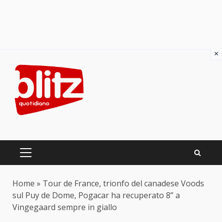
×
Skip
to
content
PRIMARY
MENU
Home
»
Tour de France, trionfo del canadese Voods
sul Puy de Dome, Pogacar ha recuperato 8” a
Vingegaard sempre in giallo