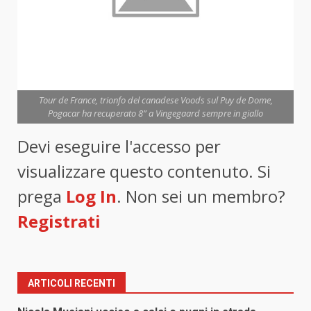
Tour de France, trionfo del canadese Voods sul Puy de Dome,
Pogacar ha recuperato 8” a Vingegaard sempre in giallo
Devi eseguire l'accesso per
visualizzare questo contenuto. Si
prega
Log In
. Non sei un membro?
Registrati
ARTICOLI RECENTI