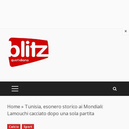
×
Skip
to
content
PRIMARY
MENU
Home
»
Tunisia, esonero storico ai Mondiali:
Lamouchi cacciato dopo una sola partita
Calcio
Sport