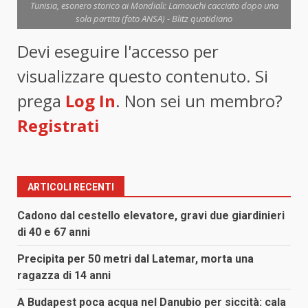
Tunisia, esonero storico ai Mondiali: Lamouchi cacciato dopo una
sola partita (foto ANSA) - Blitz quotidiano
Devi eseguire l'accesso per
visualizzare questo contenuto. Si
prega
Log In
. Non sei un membro?
Registrati
ARTICOLI RECENTI
Cadono dal cestello elevatore, gravi due giardinieri
di 40 e 67 anni
Precipita per 50 metri dal Latemar, morta una
ragazza di 14 anni
A Budapest poca acqua nel Danubio per siccità: cala