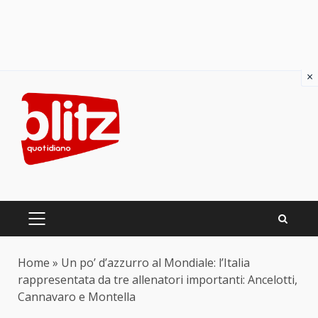
×
Skip
to
content
PRIMARY
MENU
Home
»
Un po’ d’azzurro al Mondiale: l’Italia
rappresentata da tre allenatori importanti: Ancelotti,
Cannavaro e Montella