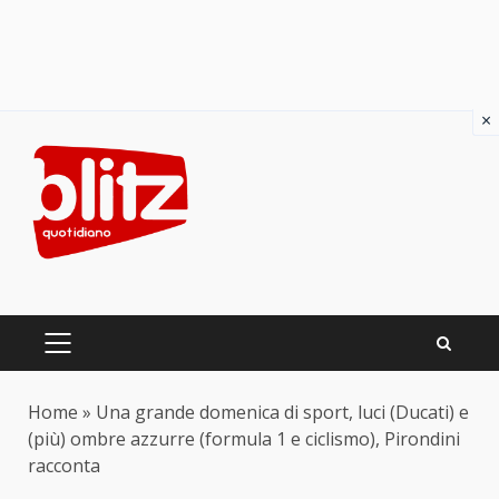
×
Skip
to
content
PRIMARY
MENU
Home
»
Una grande domenica di sport, luci (Ducati) e
(più) ombre azzurre (formula 1 e ciclismo), Pirondini
racconta