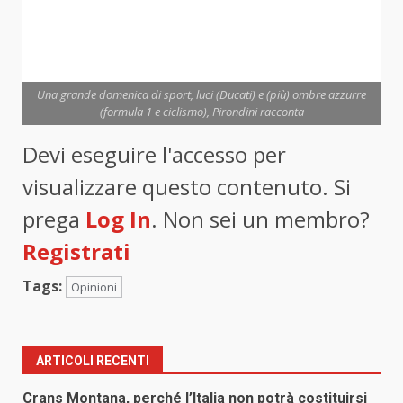
Una grande domenica di sport, luci (Ducati) e (più) ombre azzurre
(formula 1 e ciclismo), Pirondini racconta
Devi eseguire l'accesso per
visualizzare questo contenuto. Si
prega
Log In
. Non sei un membro?
Registrati
Tags:
Opinioni
ARTICOLI RECENTI
Crans Montana, perché l’Italia non potrà costituirsi