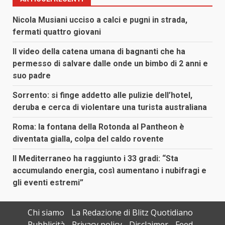
Nicola Musiani ucciso a calci e pugni in strada,
fermati quattro giovani
Il video della catena umana di bagnanti che ha
permesso di salvare dalle onde un bimbo di 2 anni e
suo padre
Sorrento: si finge addetto alle pulizie dell’hotel,
deruba e cerca di violentare una turista australiana
Roma: la fontana della Rotonda al Pantheon è
diventata gialla, colpa del caldo rovente
Il Mediterraneo ha raggiunto i 33 gradi: “Sta
accumulando energia, così aumentano i nubifragi e
gli eventi estremi”
Chi siamo
La Redazione di Blitz Quotidiano
Pubblicità
Privacy policy
Disclaimer
Feed