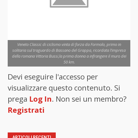
Veneto Classic di ciclismo vinta di forza da Formolo, primo in
solitaria sul traguardo di Bassano del Grappa, ricordata l’impresa
della romana Vittoria Bussi,la prima donna a infrangere il muro dei
50 km.
Devi eseguire l'accesso per
visualizzare questo contenuto. Si
prega
Log In
. Non sei un membro?
Registrati
ARTICOLI RECENTI